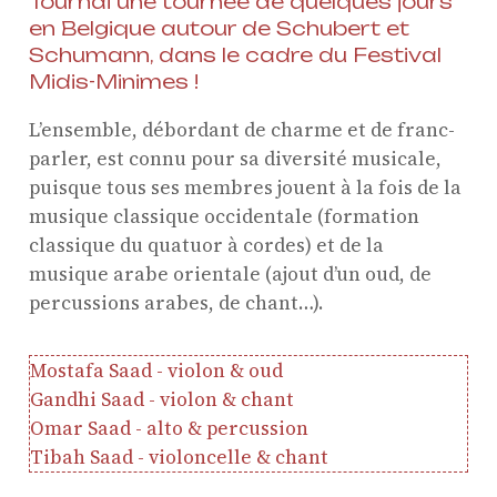
Tournai une tournée de quelques jours
en Belgique autour de Schubert et
Schumann, dans le cadre du Festival
Midis-Minimes !
L’ensemble, débordant de charme et de franc-
parler, est connu pour sa diversité musicale,
puisque tous ses membres jouent à la fois de la
musique classique occidentale (formation
classique du quatuor à cordes) et de la
musique arabe orientale (ajout d’un oud, de
percussions arabes, de chant…).
ProQuartet - Centre
Européen de Musique de
Mostafa Saad - violon & oud
Chambre
Gandhi Saad - violon & chant
Résidence jeunes
Omar Saad - alto & percussion
interprètes
Tibah Saad - violoncelle & chant
Formation