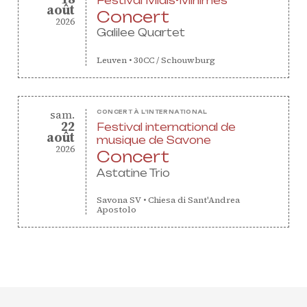
Festival Midis-Minimes
PETITES ANNONCES
août
août
Concert
2026
Galilee Quartet
Leuven
•
30CC / Schouwburg
samedi
sam.
CONCERT À L'INTERNATIONAL
22
Festival international de
août
août
musique de Savone
2026
Concert
Astatine Trio
Savona SV
•
Chiesa di Sant'Andrea
Apostolo