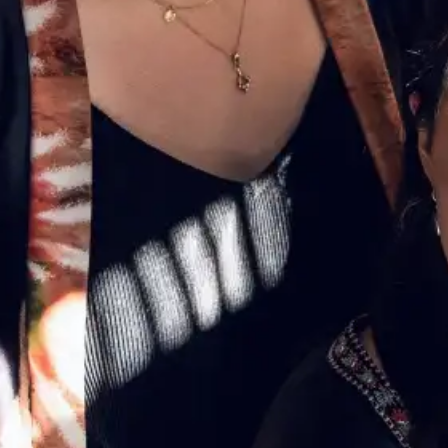
Concer
événe
Pratiq
amate
Agenda
Actualités
Soutenir ProQua