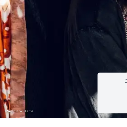
CONTACT
INSCRIPTION INFOLETTRES
PETITES ANNONC
C
©Sophie Williams