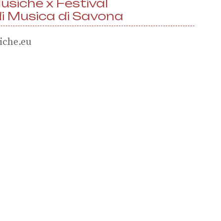
usiche x Festival
di Musica di Savona
et
iche.eu
MÉCÉNAT ET DONS
Soutenez
ProQuartet,
rejoignez Le
Cercle !
ns
Devenir mécène
les