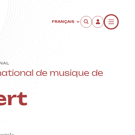
ONAL
rnational de musique de
ert
n
ostolo