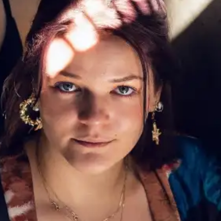
Format
profess
master
Projet
Actions