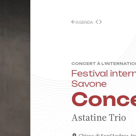
AGENDA
CONCERT À L'INTERNATI
Festival inte
Savone
rtet -
Conc
Astatine Trio
 Europée
Chiesa di Sant'Andrea Ap