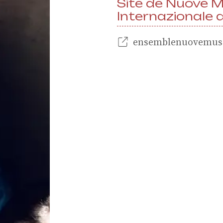
ion
Site de Nuove M
Internazionale 
ionnelle 
ensemblenuovemus
classes
s europée
 culturel