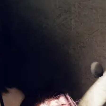
de Mus
Chamb
Réside
interpr