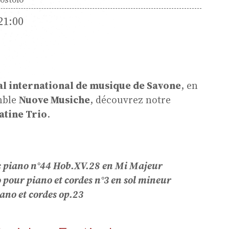
21:00
al international de musique de Savone
, en
mble
Nuove Musiche
, découvrez notre
atine Trio
.
s
c piano n°44 Hob.XV.28 en Mi Majeur
 pour piano et cordes n°3 en sol mineur
iano et cordes op.23