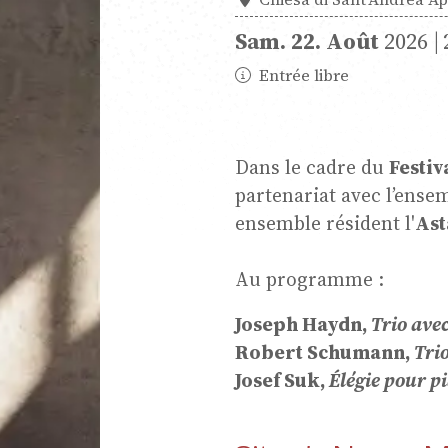
ique de
Sam.
22.
Août
2026
Entrée libre
re
Dans le cadre du
Festiv
partenariat avec l’ense
ensemble résident l'
Ast
nce jeune
Au programme :
Joseph Haydn,
Trio ave
ètes
Robert Schumann,
Trio
Josef Suk,
Élégie pour p