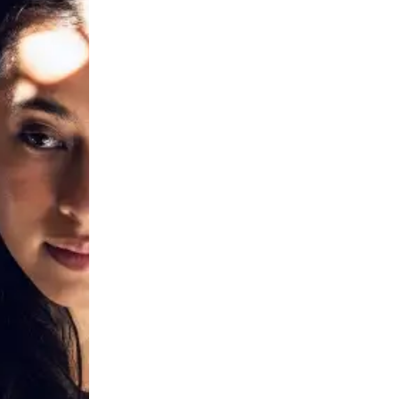
ts et
ments
ues
urs
rtet
Vidéos des masterclasses