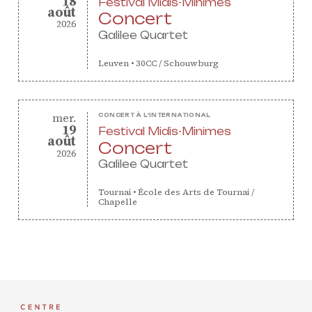
18
Festival Midis-Minimes
août
août
Concert
2026
Galilee Quartet
Leuven
•
30CC / Schouwburg
mercredi
mer.
CONCERT À L'INTERNATIONAL
19
Festival Midis-Minimes
août
août
Concert
2026
Galilee Quartet
Tournai
•
École des Arts de Tournai /
Chapelle