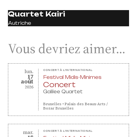
professionnelle et
masterclasses
Quartet Kairi
Projets européens
Autriche
Actions culturelles
Concerts et événements
Vous devriez aimer…
Pratiques amateurs
Agenda
lundi
lun.
CONCERT À L'INTERNATIONAL
17
Actualités
Festival Midis-Minimes
août
août
Soutenir ProQuartet
Concert
2026
Vidéos des masterclasses
Galilee Quartet
Bruxelles
•
Palais des Beaux-Arts /
Bozar Bruxelles
CONTACT
INSCRIPTION INFOLETTRES
mardi
mar.
CONCERT À L'INTERNATIONAL
PETITES ANNONCES