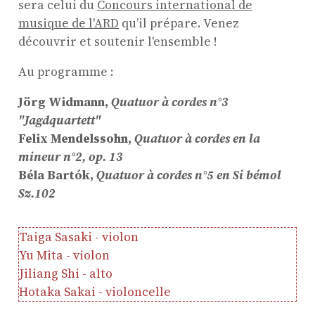
sera celui du
Concours international de
musique de l'ARD
qu’il prépare. Venez
découvrir et soutenir l'ensemble !
Au programme :
Jörg Widmann,
Quatuor à cordes n°3
"Jagdquartett"
Felix Mendelssohn,
Quatuor à cordes en la
mineur n°2, op. 13
Béla Bartók,
Quatuor à cordes n°5 en Si bémol
ProQuartet - Centre
Sz.102
Européen de Musique de
Chambre
Taiga Sasaki - violon
Yu Mita - violon
Résidence jeunes
Jiliang Shi - alto
interprètes
Hotaka Sakai - violoncelle
Formation