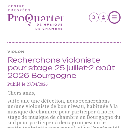
Aller au contenu principal
VIOLON
Recherchons violoniste
pour stage 25 juillet-2 août
2026 Bourgogne
Publié le 27/04/2026
Chers amis,
suite une une défection, nous recherchons
un/une violoniste de bon niveau, habituée à la
musique de chambre pour participer à notre
ProQuartet - Centre
stage de musique de chambre en Bourgogne du
sud pour participer à deux groupes: un le
Européen de Musique de
matin (quintette avec piano), et un l'après midi