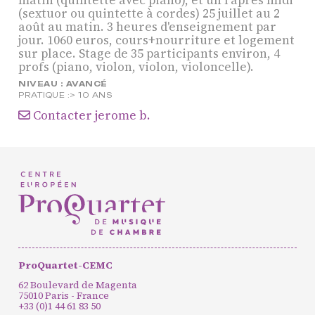
Chambre
(sextuor ou quintette à cordes) 25 juillet au 2
août au matin. 3 heures d'enseignement par
Résidence jeunes
jour. 1060 euros, cours+nourriture et logement
interprètes
sur place. Stage de 35 participants environ, 4
profs (piano, violon, violon, violoncelle).
Formation
NIVEAU :
AVANCÉ
professionnelle et
PRATIQUE :
> 10 ANS
Contacter jerome b.
masterclasses
Projets européens
Actions culturelles
Concerts et événements
Pratiques amateurs
Agenda
Actualités
ProQuartet-CEMC
Soutenir ProQuartet
62 Boulevard de Magenta
Vidéos des masterclasses
75010 Paris - France
+33 (0)1 44 61 83 50