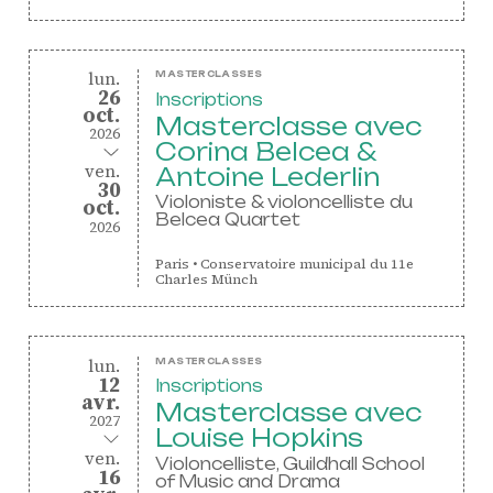
lundi
du
lun.
MASTERCLASSES
26
Inscriptions
octobre
oct.
Masterclasse avec
2026
Corina Belcea &
au
vendredi
ven.
Antoine Lederlin
30
Violoniste & violoncelliste du
octobre
oct.
Belcea Quartet
2026
Paris
•
Conservatoire municipal du 11e
Charles Münch
lundi
du
lun.
MASTERCLASSES
12
Inscriptions
avril
avr.
Masterclasse avec
2027
Louise Hopkins
au
vendredi
ven.
Violoncelliste, Guildhall School
16
of Music and Drama