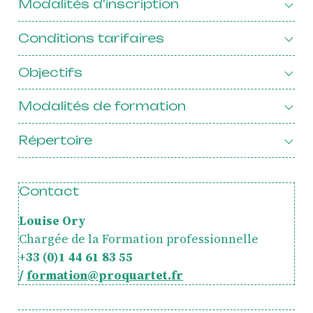
Modalités d'inscription
Résidence jeunes
interprètes
Conditions tarifaires
Formation
Objectifs
professionnelle et
masterclasses
Modalités de formation
Projets européens
Actions culturelles
Répertoire
Concerts et événements
Pratiques amateurs
Contact
Louise Ory
Agenda
Chargée de la Formation professionnelle
Actualités
+33 (0)1 44 61 83 55
Soutenir ProQuartet
Vidéos des masterclasses
/
formation@proquartet.fr