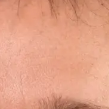
de 
de
Cha