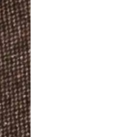
ions
urelles
certs 