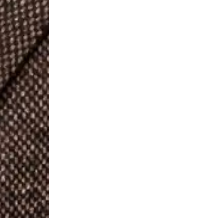
nemen
tiques
teurs