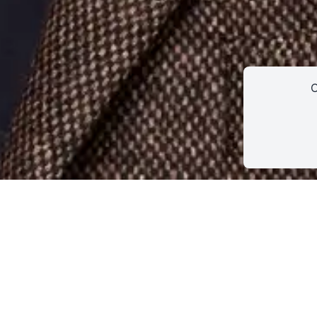
Agenda
Actualités
Soutenir ProQua
C
CONTACT
INSCRIPTION INFOLETTRES
PETITES ANNONC
Oliver Wille
Violoniste, Kuss Quartett