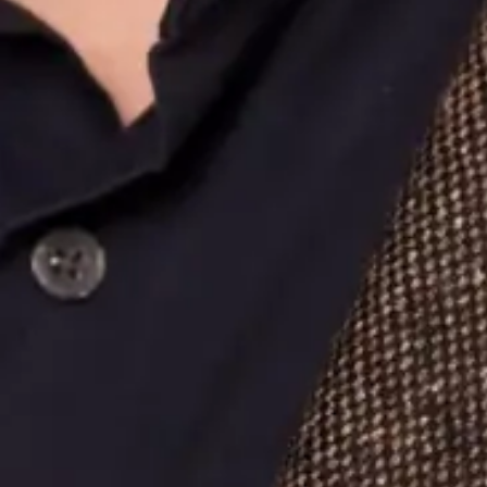
Act
cult
Con