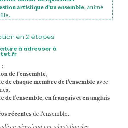
estion artistique d'un ensemble
, animé
e
lle.
ption
en 2 étapes
dature à adresser à
et.fr
 :
ion de l'ensemble
,
te de chaque membre de l'ensemble
avec
mes,
s
 de l’ensemble, en français et en anglais
os récentes
de l'ensemble.
andicap nécessitant une adaptation des