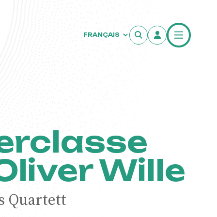
t
erclasse
liver Wille
s Quartett