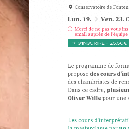
Conservatoire de Fonten
Musiq
du
au
Lun.
19.
Ven.
23.
O
Merci de ne pas vous insc
email auprès de l'équipe 
S'INSCRIRE – 25,50€
Le programme de forma
propose
des cours d'in
des chambristes de re
Dans ce cadre,
plusieu
Oliver Wille
pour une s
mbre
Les cours d'interprétat
la masterclasse par
un 