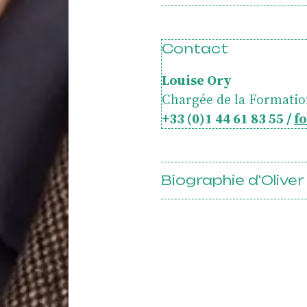
tercl
Contact
Louise Ory
Chargée de la Formatio
+33 (0)1 44 61 83 55 /
f
ets
Biographie d'Oliver 
opéen