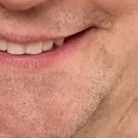
For
prof
et