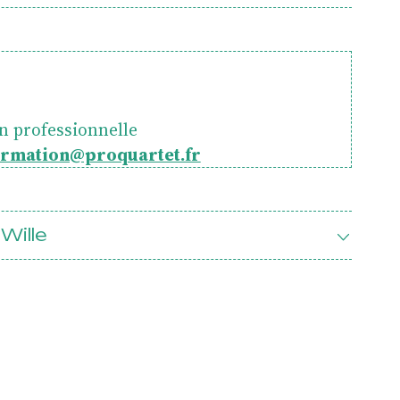
asses
n professionnelle
ormation@proquartet.fr
Wille
s