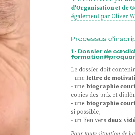
d'Organisation et de G
idenc
également par Oliver Wi
Processus d'inscri
1 - Dossier de candi
nes
formation@proquart
Le dossier doit contenir
- une
lettre de motivat
- une
biographie cour
copies des prix et diplô
rprète
- une
biographie courte
si possible,
- un lien vers
deux vidé
Pour toute situation de h