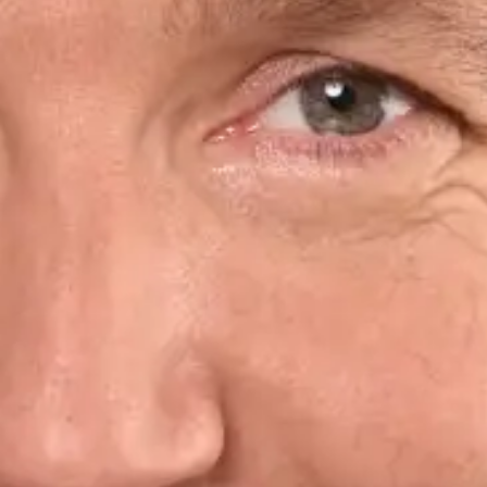
Rés
jeu
inte