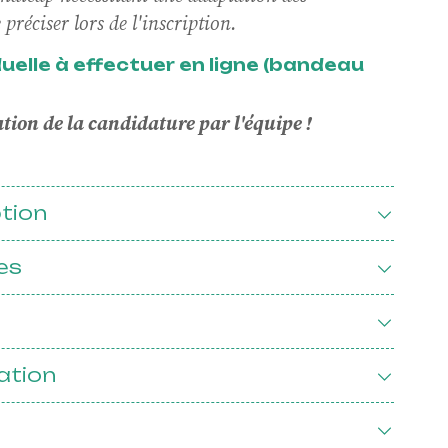
préciser lors de l'inscription.
n
iduelle à effectuer en ligne (bandeau
ion de la candidature par l'équipe !
nelle
ption
MÉCÉNAT ET DONS
es
Soutenez
ProQuartet,
rejoignez Le
Cercle !
ation
Devenir mécène