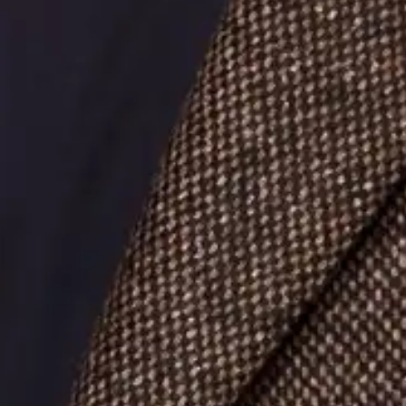
évé
Pra
ama