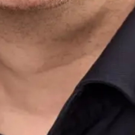
mas
Proj
eur