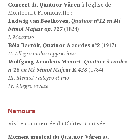
Concert du Quatuor Våren
à l'église de
Montcourt-Fromonville
:
ProQuartet - Centre
Ludwig van
Beethoven,
Quatuor nº12 en Mi
Européen de Musique de
bémol Majeur op. 127
(1824)
Chambre
I. Maestoso
Béla Bartók, Quatuor à cordes n°2
(1917)
Résidence jeunes
II.
Allegro molto cappriccioso
interprètes
Wolfgang Amadeus
Mozart,
Quatuor à cordes
Formation
n°16 en Mi bémol Majeur K.428
(1784)
professionnelle et
III.
Menuet : allegro et trio
masterclasses
IV.
Allegro vivace
Projets européens
Actions culturelles
Concerts et événements
Nemours
Pratiques amateurs
Visite commentée d
u Château-musée
Moment musical du Quatuor Våren
au