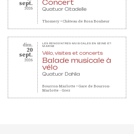
Concert
septembre
sept.
2026
Quatuor Citadelle
Thomery
•
Château de Rosa Bonheur
dimanche
dim.
LES RENCONTRES MUSICALES EN SEINE-ET-
MARNE
20
Vélo, visites et concerts
septembre
sept.
Balade musicale à
2026
vélo
Quatuor Dahlia
Bourron-Marlotte
•
Gare de Bourron-
Marlotte - Grez