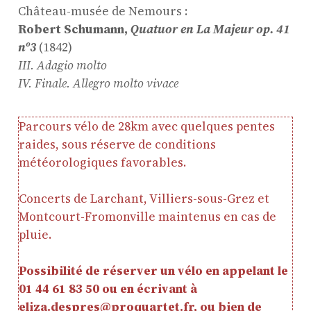
Agenda
Château-musée de Nemours
:
Actualités
Robert Schumann,
Quatuor en La Majeur op. 41
Soutenir ProQuartet
nº3
(1842)
Vidéos des masterclasses
III. Adagio molto
IV. Finale. Allegro molto vivace
Parcours vélo de 28km avec quelques pentes
CONTACT
raides, sous réserve de conditions
INSCRIPTION INFOLETTRES
PETITES ANNONCES
météorologiques favorables.
Concerts de Larchant, Villiers-sous-Grez et
Montcourt-Fromonville maintenus en cas de
pluie.
Possibilité de réserver un vélo en appelant le
01 44 61 83 50 ou en écrivant à
eliza.despres@proquartet.fr, ou bien de