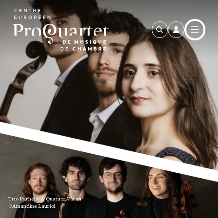
Aller au contenu principal
Trio Parhélie & Quatuor Våren
©Amandine Lauriol