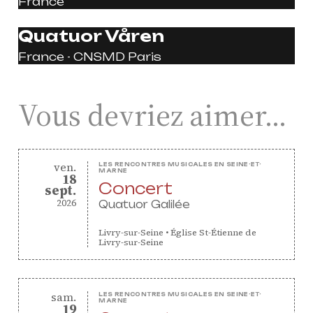
France
Quatuor Våren
France - CNSMD Paris
Vous devriez aimer…
vendredi
ven.
LES RENCONTRES MUSICALES EN SEINE-ET-
MARNE
18
Concert
septembre
sept.
2026
Quatuor Galilée
Livry-sur-Seine
•
Église St-Étienne de
Livry-sur-Seine
samedi
sam.
LES RENCONTRES MUSICALES EN SEINE-ET-
MARNE
19